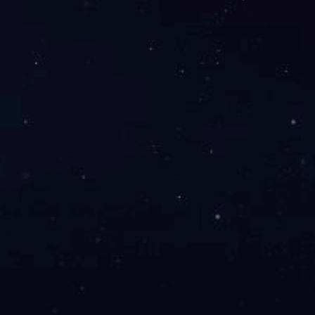
务
产业展望
华体在线登录入口-华体（中国）
数字经济
科技孵化
跨境服务
区块链