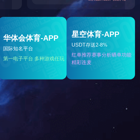
新产业园
虎一行到江西泰和县视察南方龙江实验学校和南方创新产业
泰和县的投资发展规划等与泰和县廖东生书记、杨艳晖县长
more
察调研
方物流集团傅江副总裁陪同调研。
more