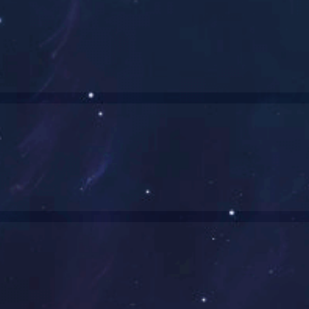
2021.05.21
南香谷云数据中心项目二期成功签约
4月22日下午，南中国区体量超大、交付速度最快、优质客户云集的南香
团就南香谷云数据中心项目二期成功签约。
2021.04.23