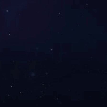
我们
新闻
主营业
集团简介
企业新闻
产业园区
企业风采
行业新闻
数据中心
合作伙伴
园区动态
供应链物流
联系我们
云仓与冷链中心
商业综合体
教育教学