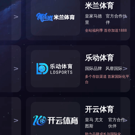
数据再造，帮助零售商用最优
务
产业展望
华体在线登录入口-华体（中国）
数字经济
科技孵化
跨境服务
区块链