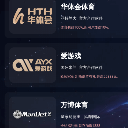
流的处理空间与人力资源空
的路径实现转型和升级，提
官方微信