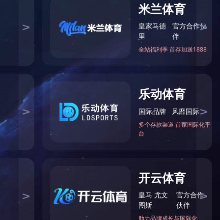
故引起火灾，单位迅速启动消防应急预
。同时，用水枪喷射着火点，防止火势
了参训人员在遇到险情后的处置自救能
实安全生产规范，不定期邀请消防维保