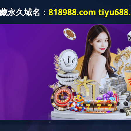
华体在线登录入口-华体（中国）
我们
新
南香谷举办消防应急救援演练训
发布时间：2021.05.21
作者：南方物流
，推进园区应急管理体系和能力现代化，南香谷园区进行了一次
，详细介绍了消防法律法规，消防安全基础知识、消防器材使用
、用火的知识，介绍了火灾事故发生的原理及所造成的危害影响
方法、消防水带水枪的使用方法等。园区入驻客户企业均派出主