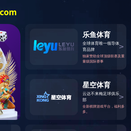
当前位置：
华体在线登录入口-华体（中国）
>
新闻
>
园区动态
闻
主营业务
产业展望
EN
练
较大规模的消防应急救援演练训练，邀
、施救步骤及注意事项等基本理论知
，详细讲述了发生火灾后的自防、自
要负责消防安全的管理员到场参加 。