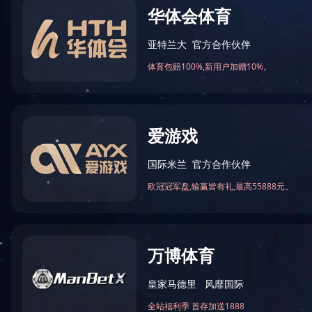
除了消防安全知识培训外，南香谷园区
案，消防应急广播和报警系统响起了报
继续蔓延。
通过此次消防应急演练及安全知识培训
力以及对于火灾隐患的发现和处置能力
为了有效预防和遏制园区和客户企业各
单位对安保队员进行消防培训和演练，
分享到：