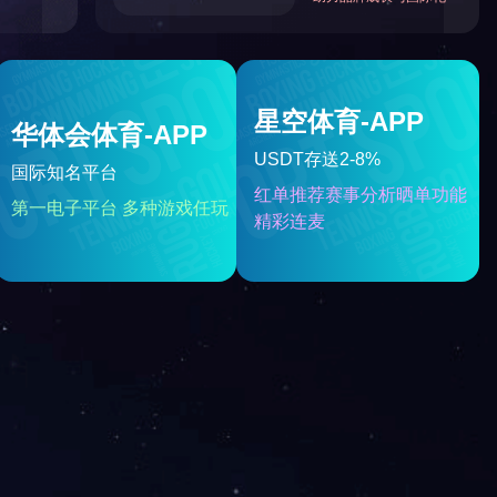
返回
务
产业展望
华体在线登录入口-华体（中国）
数字经济
科技孵化