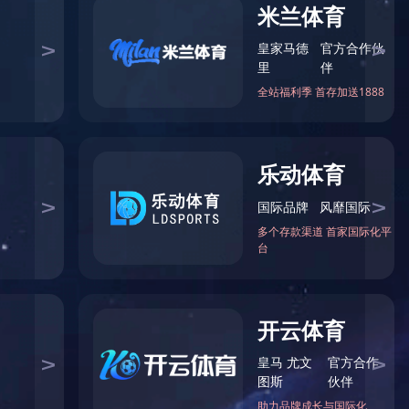
more
措欢迎湖北籍员工返岗复工，实现防疫和发展，“两手抓、
more