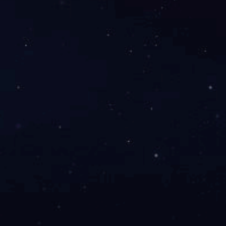
务
产业展望
华体在线登录入口-华体（中国）
数字经济
科技孵化
跨境服务
区块链