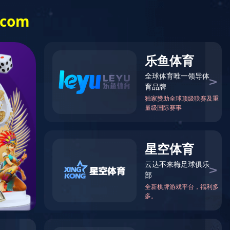
当前位置：
华体在线登录入口-华体（中国）
>
新闻
>
企业新闻
闻
主营业务
产业展望
EN
学工作