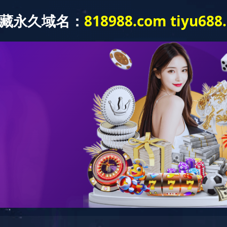
华体在线登录入口-华体（中国）
我们
新
企业新闻
CORPORATE NEWS
市、县领导莅临南方龙江实验学校检查指导开