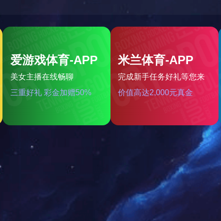
官金仙董事长分享广东省物流行业抗疫及复工
官金仙会长作《广东省物流行业抗疫及复工复产情况》汇报，她表示，物
分，物流业在防控疫情的保障和应急方面做出了积极的贡献，发挥了基础
2020.03.20
南方物流：服务不打烊 防疫招商两不误
疫情之下，为更安全、方便、有效服务园区企业，南方物流各园区积极探
动与企业沟通，指导园区复工企业疫情防控工作，并监督已复工企业落实
2020.03.13