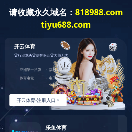
企业新闻
EN
官金仙董事长携团队视察南方物流集团无锡园区
发布时间：2025.12.10
作者：南方物流
月
日，南方物流集团董事长官金仙女士携团
12
8
队亲临集团旗下无锡园区开展实地视察与指导工
作。无锡园区总经理吴亮及全体管理团队成员热情
接待了董事长一行，并就园区运营与发展情况作了
全面汇报。
视察期间，官金仙董事长深入园区作业现场、
仓储区域及客户服务一线，细致了解了日常运营管
理、设施设备状态、安全生产落实及客户服务流程